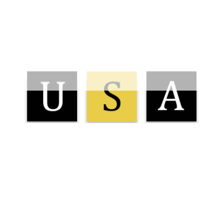
юбого из тестов. Всё о тестах, их разновидностях и структу
ычитки. Студенты часто бывают воодушевлены тем, что зако
льной проверки орфографии.
. Тогда закройте глаза на несколько секунд и сделайте мал
 движениями, и при этом не открывайте глаза. Такая гимнас
шибок, без проблем их обнаружить!