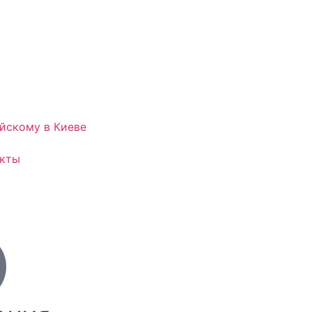
йскому в Киеве
акты